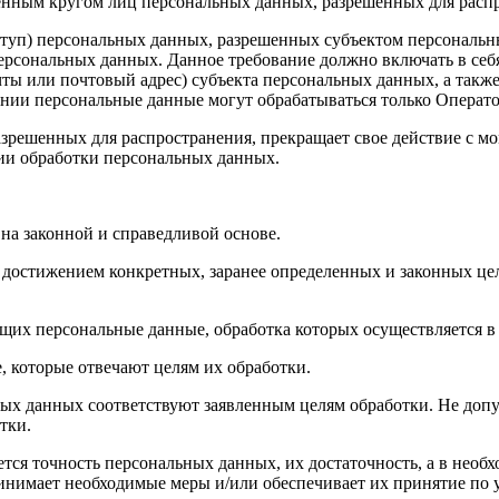
ченным кругом лиц персональных данных, разрешенных для расп
доступ) персональных данных, разрешенных субъектом персональ
ерсональных данных. Данное требование должно включать в себя
ты или почтовый адрес) субъекта персональных данных, а такж
нии персональные данные могут обрабатываться только Операто
азрешенных для распространения, прекращает свое действие с м
нии обработки персональных данных.
на законной и справедливой основе.
 достижением конкретных, заранее определенных и законных це
ащих персональные данные, обработка которых осуществляется в
, которые отвечают целям их обработки.
ных данных соответствуют заявленным целям обработки. Не доп
тки.
тся точность персональных данных, их достаточность, а в необ
инимает необходимые меры и/или обеспечивает их принятие по