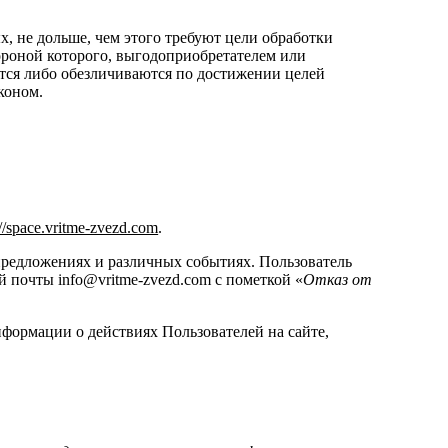
, не дольше, чем этого требуют цели обработки
ороной которого, выгодоприобретателем или
тся либо обезличиваются по достижении целей
коном.
://space.vritme-zvezd.com
.
предложениях и различных событиях. Пользователь
 почты info@vritme-zvezd.com с пометкой «
Отказ от
нформации о действиях Пользователей на сайте,