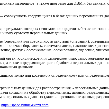
ационных материалов, а также программ для ЭВМ и баз данных, 
— совокупность содержащихся в базах данных персональных да
я, в результате которых невозможно определить без использов
и иному субъекту персональных данных.
е (операция) или совокупность действий (операций), совершаем
и, включая сбор, запись, систематизацию, накопление, хранение
вление, доступ), обезличивание, блокирование, удаление, унич
ный орган, юридическое или физическое лицо, самостоятельно 
ых, а также определяющие цели обработки персональных данны
сональными данными.
сящаяся прямо или косвенно к определенному или определяемо
ерсональных данных для распространения, - персональные данны
 дачи согласия на обработку персональных данных, разрешенны
м о персональных данных (далее - персональные данные, разреш
е
https://space.vritme-zvezd.com
.