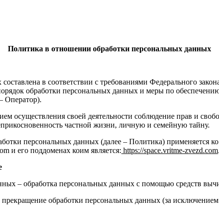
Политика в отношении обработки персональных данных
составлена в соответствии с требованиями Федерального закон
т порядок обработки персональных данных и меры по обеспечени
– Оператор).
ием осуществления своей деятельности соблюдение прав и свобо
еприкосновенность частной жизни, личную и семейную тайну.
аботки персональных данных (далее – Политика) применяется к
.com и его поддоменах коим является:
https://space.vritme-zvezd.com
е
анных – обработка персональных данных с помощью средств выч
 прекращение обработки персональных данных (за исключением 