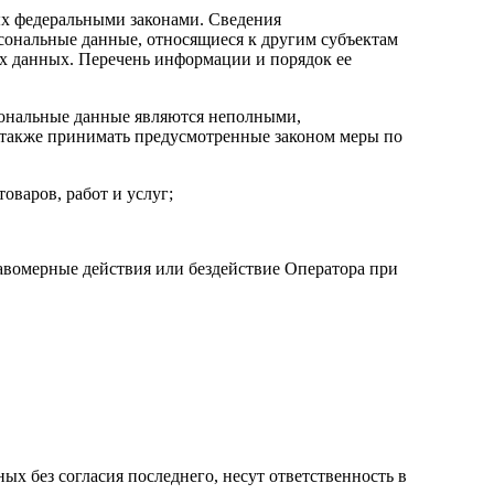
ых федеральными законами. Сведения
сональные данные, относящиеся к другим субъектам
ых данных. Перечень информации и порядок ее
рсональные данные являются неполными,
 также принимать предусмотренные законом меры по
оваров, работ и услуг;
авомерные действия или бездействие Оператора при
ых без согласия последнего, несут ответственность в